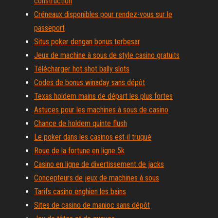
construction
Créneaux disponibles pour rendez-vous sur le
passeport
Situs poker dengan bonus terbesar
Jeux de machine à sous de style casino gratuits
Télécharger hot shot bally slots
Codes de bonus winaday sans dépôt
Texas holdem mains de départ les plus fortes
Astuces pour les machines à sous de casino
Chance de holdem quinte flush
Le poker dans les casinos est-il truqué
Roue de la fortune en ligne 5k
Casino en ligne de divertissement de jacks
Concepteurs de jeux de machines à sous
Tarifs casino enghien les bains
Sites de casino de manioc sans dépôt