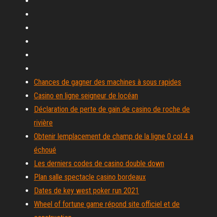
Chances de gagner des machines à sous rapides
Casino en ligne seigneur de locéan
Déclaration de perte de gain de casino de roche de
rivière
Obtenir lemplacement de champ de la ligne 0 col 4 a
échoué
Les derniers codes de casino double down
Plan salle spectacle casino bordeaux
Dates de key west poker run 2021
Wheel of fortune game répond site officiel et de