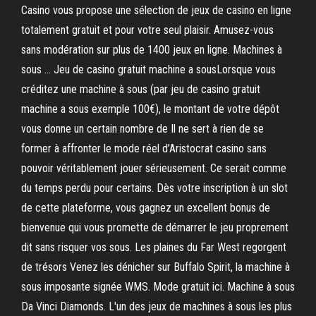
Casino vous propose une sélection de jeux de casino en ligne
totalement gratuit et pour votre seul plaisir. Amusez-vous
sans modération sur plus de 1400 jeux en ligne. Machines à
sous … Jeu de casino gratuit machine a sousLorsque vous
créditez une machine à sous (par jeu de casino gratuit
machine a sous exemple 100€), le montant de votre dépôt
vous donne un certain nombre de Il ne sert à rien de se
former à affronter le mode réel d’Aristocrat casino sans
pouvoir véritablement jouer sérieusement. Ce serait comme
du temps perdu pour certains. Dès votre inscription à un slot
de cette plateforme, vous gagnez un excellent bonus de
bienvenue qui vous promette de démarrer le jeu proprement
dit sans risquer vos sous. Les plaines du Far West regorgent
de trésors Venez les dénicher sur Buffalo Spirit, la machine à
sous imposante signée WMS. Mode gratuit ici. Machine à sous
Da Vinci Diamonds. L'un des jeux de machines à sous les plus