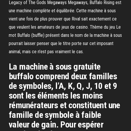
Legacy of The Gods Megaways Megaways, Buffalo Rising est
une machine complète et équilibrée. Cette machine à sous
vient une fois de plus prouver que Rival sait exactement ce
que veulent les amateurs de jeux de casino. Thème du jeu Le
mot Buffalo (buffle) présent dans le nom de la machine à sous
pourrait laisser penser que le titre porte sur cet imposant
animal, mais ce n'est pas vraiment le cas.
La machine à sous gratuite
buffalo comprend deux familles
de symboles, l’A, K, Q, J, 10 et 9
sont les éléments les moins
rémunérateurs et constituent une
famille de symbole à faible
valeur de gain. Pour espérer