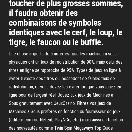
toucher de plus grosses sommes,
il faudra obtenir des
combinaisons de symboles
identiques avec le cerf, le loup, le
tigre, le faucon ou le buffle.
Une chose importante à noter est que les machines à sous
physiques ont un taux de redistribution de 90%, mais celui des
titres en ligne se rapproche de 95%. Types de jeux en ligne à
éviter Il existe des titres qui possèdent de faibles taux de
redistribution, et vous devez les éviter lorsque vous jouez en
ligne pour de l'argent réel. Jouez aux jeux de Machines à
Sous gratuitement avec JeuxCasino. Filtrez vos jeux de
Machines à Sous préférés en fonction du fournisseur de jeux
(éditeur comme Netent, PlayNGo, etc.) mais aussi en fonction
des nouveautés comme Twin Spin Megaways Top Guide