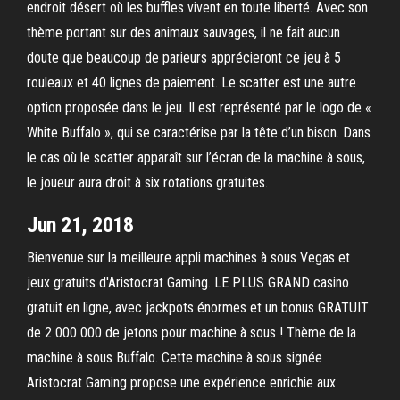
endroit désert où les buffles vivent en toute liberté. Avec son
thème portant sur des animaux sauvages, il ne fait aucun
doute que beaucoup de parieurs apprécieront ce jeu à 5
rouleaux et 40 lignes de paiement. Le scatter est une autre
option proposée dans le jeu. Il est représenté par le logo de «
White Buffalo », qui se caractérise par la tête d’un bison. Dans
le cas où le scatter apparaît sur l’écran de la machine à sous,
le joueur aura droit à six rotations gratuites.
Jun 21, 2018
Bienvenue sur la meilleure appli machines à sous Vegas et
jeux gratuits d'Aristocrat Gaming. LE PLUS GRAND casino
gratuit en ligne, avec jackpots énormes et un bonus GRATUIT
de 2 000 000 de jetons pour machine à sous ! Thème de la
machine à sous Buffalo. Cette machine à sous signée
Aristocrat Gaming propose une expérience enrichie aux