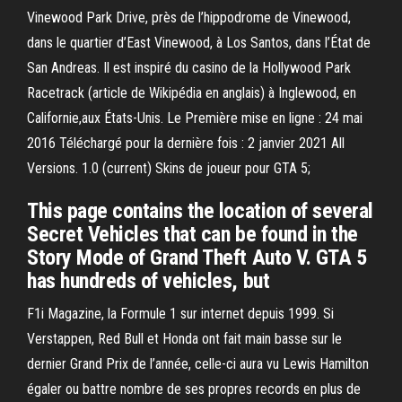
Vinewood Park Drive, près de l’hippodrome de Vinewood,
dans le quartier d’East Vinewood, à Los Santos, dans l’État de
San Andreas. Il est inspiré du casino de la Hollywood Park
Racetrack (article de Wikipédia en anglais) à Inglewood, en
Californie,aux États-Unis. Le Première mise en ligne : 24 mai
2016 Téléchargé pour la dernière fois : 2 janvier 2021 All
Versions. 1.0 (current) Skins de joueur pour GTA 5;
This page contains the location of several
Secret Vehicles that can be found in the
Story Mode of Grand Theft Auto V. GTA 5
has hundreds of vehicles, but
F1i Magazine, la Formule 1 sur internet depuis 1999. Si
Verstappen, Red Bull et Honda ont fait main basse sur le
dernier Grand Prix de l’année, celle-ci aura vu Lewis Hamilton
égaler ou battre nombre de ses propres records en plus de