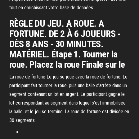
tout en enrichissant votre base de données.
RÈGLE DU JEU. A ROUE. A
FORTUNE. DE 2 À 6 JOUEURS -
DÈS 8 ANS - 30 MINUTES.
MATÉRIEL. Étape 1. Tourner la
roue. Placez la roue Finale sur le
La roue de fortune Le jeu se joue avec la roue de fortune. Le
participant fait tourner la roue, puis une balle s’arrête dans un
segment contenant un lot en argent. Le participant gagne le
lot correspondant au segment dans lequel s’est immobilisée
la balle, et le jeu se termine. La roue de fortune est divisée en
36 segments.