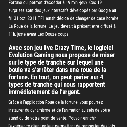
Fortune qui permet d'accéder à 19 mini-jeux. Ces 19
surprises sont des jeux interactifs développés par Google au
fil 31 oct. 2011 TF1 aurait décidé de changer de case horaire
La Roue de la fortune. Le jeu devrait à présent être diffusé à
11h, juste avant Les Douze coups
Avec son jeu live Crazy Time, le logiciel
Evolution Gaming nous propose de miser
sur le type de tranche sur lequel une
boule va s’arrêter dans une roue de la
fortune. En tout, on peut parier sur 4
types de tranche qui nous rapportent
immédiatement de l’argent.
Grâce à l’application Roue de la fortune, vous pourrez
instaurer du dynamisme et de l’animation au sein de votre
stand ou de votre point de vente. Pouvoir enrichir
l’expérience client en leur permettant de remporter des lots