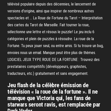
télévisé populaire depuis des décennies, le lancement de
versions d'origine, ainsi que inspirer de nombreux autres
spectacles et … La Roue de Fortune du Tarot – Interprétation
des cartes du Tarot de Marseille. Fait tourner la roue,
sélectionne une lettre et résous le puzzle! Le jeu inclu 6
catégories et plein de puzzles à résoudre. La roue de la
Fortune. Tu peux jouer seul, ou entre amis. Si tu trouve un bug,
envoies nous un email. Manque peut être plus de thèmes.
LOGICIEL JEUX TYPE ROUE DE LA FORTUNE : Trouvez des
prestataires compétitifs (développeurs, graphistes,
traducteurs, etc.) gratuitement et sans engagement.
Jeu flash de la célèbre émission de
télévision « la roue de la fortune ». Il ne
manque que Victoria qui, les fans de
starwars seront ravis, est remplacée par