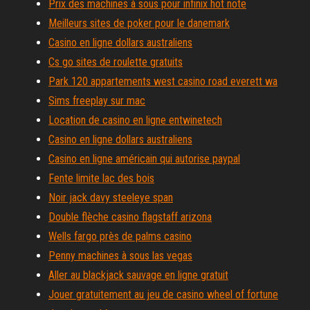
Prix des machines à sous pour infinix hot note
Meilleurs sites de poker pour le danemark
Casino en ligne dollars australiens
Cs go sites de roulette gratuits
Park 120 appartements west casino road everett wa
Sims freeplay sur mac
Location de casino en ligne entwinetech
Casino en ligne dollars australiens
Casino en ligne américain qui autorise paypal
Fente limite lac des bois
Noir jack davy steeleye span
Double flèche casino flagstaff arizona
Wells fargo près de palms casino
Penny machines à sous las vegas
Aller au blackjack sauvage en ligne gratuit
Jouer gratuitement au jeu de casino wheel of fortune