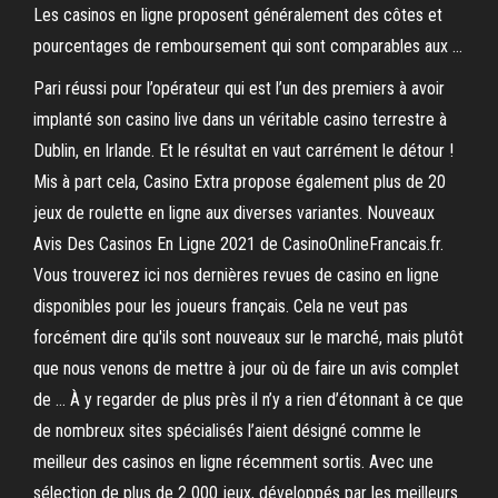
Les casinos en ligne proposent généralement des côtes et
pourcentages de remboursement qui sont comparables aux …
Pari réussi pour l’opérateur qui est l’un des premiers à avoir
implanté son casino live dans un véritable casino terrestre à
Dublin, en Irlande. Et le résultat en vaut carrément le détour !
Mis à part cela, Casino Extra propose également plus de 20
jeux de roulette en ligne aux diverses variantes. Nouveaux
Avis Des Casinos En Ligne 2021 de CasinoOnlineFrancais.fr.
Vous trouverez ici nos dernières revues de casino en ligne
disponibles pour les joueurs français. Cela ne veut pas
forcément dire qu'ils sont nouveaux sur le marché, mais plutôt
que nous venons de mettre à jour où de faire un avis complet
de … À y regarder de plus près il n’y a rien d’étonnant à ce que
de nombreux sites spécialisés l’aient désigné comme le
meilleur des casinos en ligne récemment sortis. Avec une
sélection de plus de 2 000 jeux, développés par les meilleurs