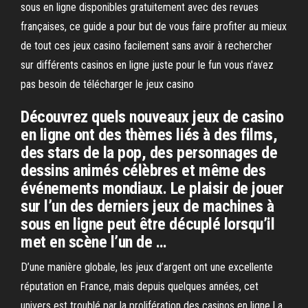
sous en ligne disponibles gratuitement avec des revues
françaises, ce guide a pour but de vous faire profiter au mieux
de tout ces jeux casino facilement sans avoir à rechercher
sur différents casinos en ligne juste pour le fun vous n'avez
pas besoin de télécharger le jeux casino
Découvrez quels nouveaux jeux de casino
en ligne ont des thèmes liés à des films,
des stars de la pop, des personnages de
dessins animés célèbres et même des
événements mondiaux. Le plaisir de jouer
sur l’un des derniers jeux de machines à
sous en ligne peut être décuplé lorsqu’il
met en scène l’un de …
D’une manière globale, les jeux d’argent ont une excellente
réputation en France, mais depuis quelques années, cet
univers est troublé par la prolifération des casinos en ligne.La