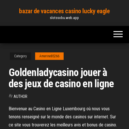
Skip
bazar de vacances casino lucky eagle
to
slotssobu.web.app
the
content
Category
Amerine85266
Goldenladycasino jouer à
des jeux de casino en ligne
By
AUTHOR
Bienvenue au Casino en Ligne Luxembourg où nous vous
tenons renseigné sur le monde des casinos sur internet. Sur
ce site vous trouverez les meilleurs avis et bonus de casino.