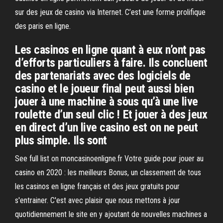
sur des jeux de casino via Internet. C’est une forme prolifique
des paris en ligne.
Les casinos en ligne quant à eux n’ont pas
d’efforts particuliers à faire. Ils concluent
des partenariats avec des logiciels de
casino et le joueur final peut aussi bien
jouer à une machine à sous qu’à une live
roulette d’un seul clic ! Et jouer à des jeux
en direct d’un live casino est on ne peut
plus simple. Ils sont
See full list on moncasinoenligne.fr Votre guide pour jouer au
casino en 2020 : les meilleurs Bonus, un classement de tous
les casinos en ligne français et des jeux gratuits pour
s'entrainer. C'est avec plaisir que nous mettons à jour
quotidiennement le site en y ajoutant de nouvelles machines a