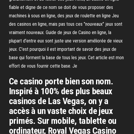
fiable et digne de ce nom se doit de vous proposer des
machines à sous en ligne, des jeux de roulette en ligne Jeu
des casinos en ligne, mais pas tous ces "nouveaux" jeux sont
vraiment nouveaux. Guide de jeux de Casino en ligne, la
plupart d'entre eux sont juste une version améliorée de vieux
jeux. C'est pourquoi il est important de savoir des jeux de
base qui forment la base de tous les jeux. Cet article est mon
effort de vous fournir cette base. Je
Ce casino porte bien son nom.
Inspiré à 100% des plus beaux
casinos de Las Vegas, on y a
accès à un vaste choix de jeux
primés. Sur mobile, tablette ou
ordinateur, Royal Vegas Casino