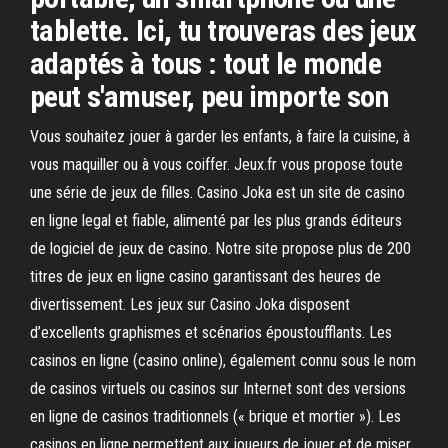
tablette. Ici, tu trouveras des jeux
adaptés à tous : tout le monde
peut s'amuser, peu importe son
Vous souhaitez jouer à garder les enfants, à faire la cuisine, à
vous maquiller ou à vous coiffer. Jeux.fr vous propose toute
une série de jeux de filles. Casino Joka est un site de casino
en ligne legal et fiable, alimenté par les plus grands éditeurs
de logiciel de jeux de casino. Notre site propose plus de 200
titres de jeux en ligne casino garantissant des heures de
divertissement. Les jeux sur Casino Joka disposent
d’excellents graphismes et scénarios époustoufflants. Les
casinos en ligne (casino online), également connu sous le nom
de casinos virtuels ou casinos sur Internet sont des versions
en ligne de casinos traditionnels (« brique et mortier »). Les
casinos en ligne permettent aux joueurs de jouer et de miser