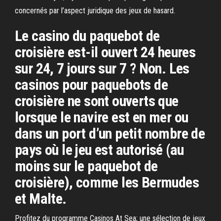
concernés par l’aspect juridique des jeux de hasard.
Le casino du paquebot de
croisière est-il ouvert 24 heures
sur 24, 7 jours sur 7 ? Non. Les
casinos pour paquebots de
croisière ne sont ouverts que
lorsque le navire est en mer ou
dans un port d’un petit nombre de
pays où le jeu est autorisé (au
moins sur le paquebot de
croisière), comme les Bermudes
et Malte.
Profitez du programme Casinos At Sea; une sélection de jeux