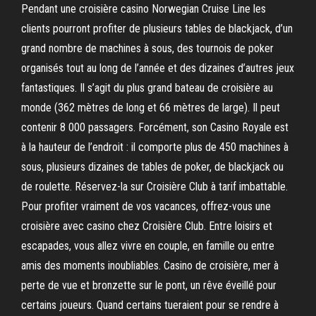
Pendant une croisière casino Norwegian Cruise Line les
clients pourront profiter de plusieurs tables de blackjack, d’un
grand nombre de machines à sous, des tournois de poker
organisés tout au long de l’année et des dizaines d’autres jeux
fantastiques. Il s’agit du plus grand bateau de croisière au
monde (362 mètres de long et 66 mètres de large). Il peut
contenir 8 000 passagers. Forcément, son Casino Royale est
à la hauteur de l’endroit : il comporte plus de 450 machines à
sous, plusieurs dizaines de tables de poker, de blackjack ou
de roulette. Réservez-la sur Croisière Club à tarif imbattable.
Pour profiter vraiment de vos vacances, offrez-vous une
croisière avec casino chez Croisière Club. Entre loisirs et
escapades, vous allez vivre en couple, en famille ou entre
amis des moments inoubliables. Casino de croisière, mer à
perte de vue et bronzette sur le pont, un rêve éveillé pour
certains joueurs. Quand certains tueraient pour se rendre à