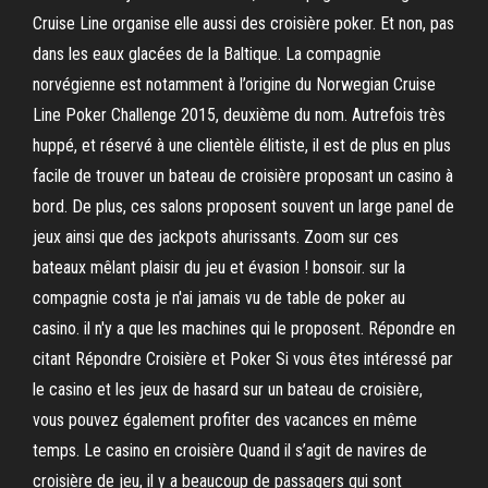
Cruise Line organise elle aussi des croisière poker. Et non, pas
dans les eaux glacées de la Baltique. La compagnie
norvégienne est notamment à l’origine du Norwegian Cruise
Line Poker Challenge 2015, deuxième du nom. Autrefois très
huppé, et réservé à une clientèle élitiste, il est de plus en plus
facile de trouver un bateau de croisière proposant un casino à
bord. De plus, ces salons proposent souvent un large panel de
jeux ainsi que des jackpots ahurissants. Zoom sur ces
bateaux mêlant plaisir du jeu et évasion ! bonsoir. sur la
compagnie costa je n'ai jamais vu de table de poker au
casino. il n'y a que les machines qui le proposent. Répondre en
citant Répondre Croisière et Poker Si vous êtes intéressé par
le casino et les jeux de hasard sur un bateau de croisière,
vous pouvez également profiter des vacances en même
temps. Le casino en croisière Quand il s’agit de navires de
croisière de jeu, il y a beaucoup de passagers qui sont